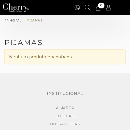
0
Cat
PRINCIPAL
PIJAMAS
PIJAMAS
Nenhum produto encontrado.
INSTITUCIONAL
A MARCA
COLEÇÃO
NOSSAS LOJAS