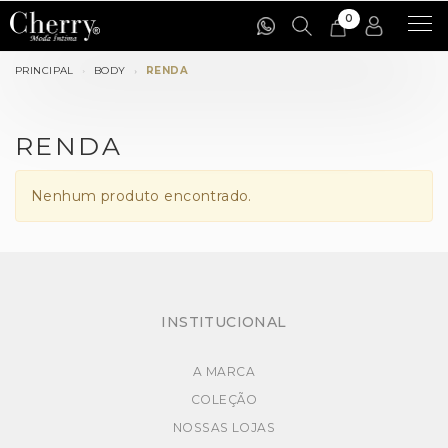
0
Cat
PRINCIPAL
BODY
RENDA
RENDA
Nenhum produto encontrado.
INSTITUCIONAL
A MARCA
COLEÇÃO
NOSSAS LOJAS