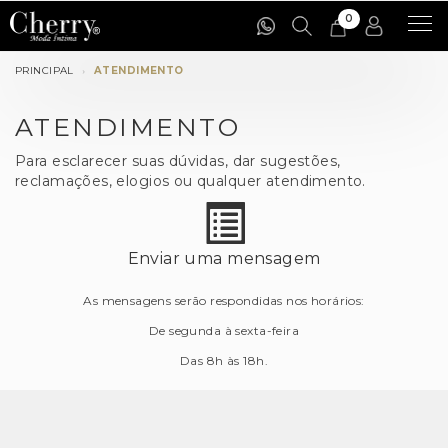
0
Cat
PRINCIPAL
ATENDIMENTO
ATENDIMENTO
Para esclarecer suas dúvidas, dar sugestões,
reclamações, elogios ou qualquer atendimento.
Enviar uma mensagem
As mensagens serão respondidas nos horários:
De segunda à sexta-feira
Das 8h às 18h.